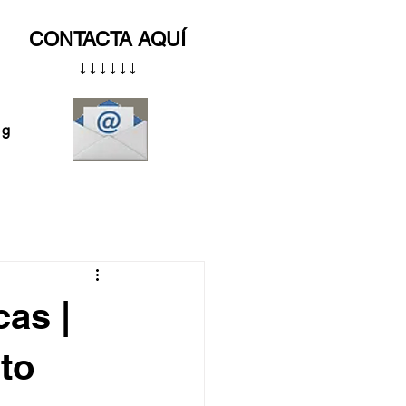
CONTACTA AQUÍ
↓↓↓↓↓↓
og
as |
to