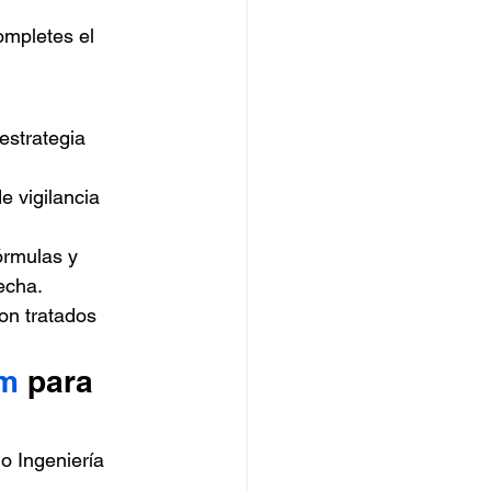
mpletes el 
estrategia 
e vigilancia 
órmulas y 
echa.
son tratados 
om
 para 
o Ingeniería 