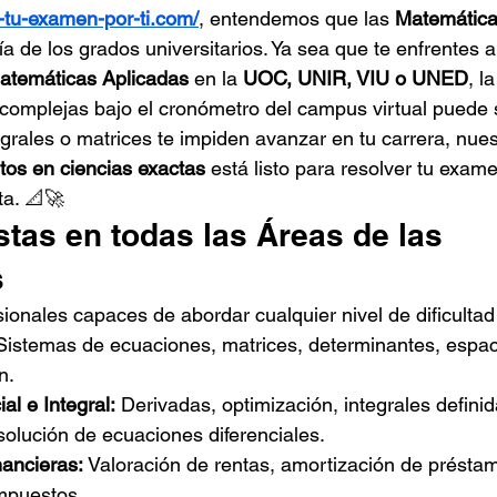
-tu-examen-por-ti.com/
, entendemos que las 
Matemátic
ría de los grados universitarios. Ya sea que te enfrentes
Matemáticas Aplicadas
 en la 
UOC, UNIR, VIU o UNED
, l
complejas bajo el cronómetro del campus virtual puede s
egrales o matrices te impiden avanzar en tu carrera, nue
tos en ciencias exactas
 está listo para resolver tu exame
ta. 📐🚀
stas en todas las Áreas de las 
s
onales capaces de abordar cualquier nivel de dificulta
Sistemas de ecuaciones, matrices, determinantes, espaci
n.
al e Integral:
 Derivadas, optimización, integrales definid
esolución de ecuaciones diferenciales.
ancieras:
 Valoración de rentas, amortización de préstam
mpuestos.