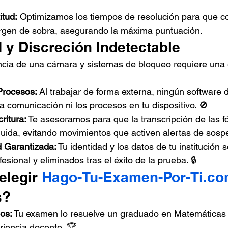
itud:
 Optimizamos los tiempos de resolución para que co
gen de sobra, asegurando la máxima puntuación.
d y Discreción Indetectable
ancia de una cámara y sistemas de bloqueo requiere una 
 Procesos:
 Al trabajar de forma externa, ningún software d
a comunicación ni los procesos en tu dispositivo. 🚫
ritura:
 Te asesoramos para que la transcripción de las f
luida, evitando movimientos que activen alertas de sosp
d Garantizada:
 Tu identidad y los datos de tu institución 
esional y eliminados tras el éxito de la prueba. 🔒
elegir 
Hago-Tu-Examen-Por-Ti.c
s?
os:
 Tu examen lo resuelve un graduado en Matemáticas 
riencia docente. 🏆