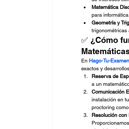
Matemática Disc
para informática
Geometría y Tri
trigonométricas 
✅ ¿Cómo fun
Matemática
En 
Hago-Tu-Examen
exactos y desarrollo
Reserva de Espe
a un matemático
Comunicación E
instalación en t
proctoring como
Resolución con 
Proporcionamos e