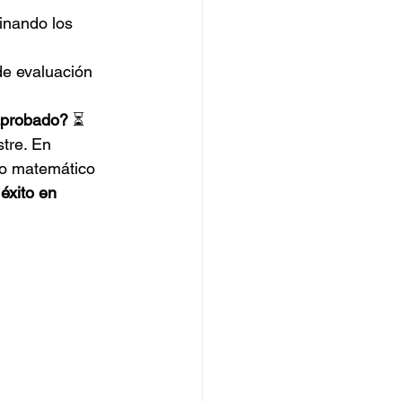
inando los 
de evaluación 
aprobado?
 ⏳ 
tre. En 
to matemático 
éxito en 