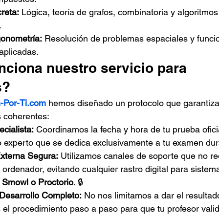
reta:
 Lógica, teoría de grafos, combinatoria y algoritmo
.
gonometría:
 Resolución de problemas espaciales y funci
aplicadas.
ciona nuestro servicio para 
s?
-Por-Ti.com
 hemos diseñado un protocolo que garantiza
s coherentes:
cialista:
 Coordinamos la fecha y hora de tu prueba ofic
 experto que se dedica exclusivamente a tu examen dura
xterna Segura:
 Utilizamos canales de soporte que no re
u ordenador, evitando cualquier rastro digital para sistem
 
Smowl o Proctorio
. 🔒
Desarrollo Completo:
 No nos limitamos a dar el resultado 
l procedimiento paso a paso para que tu profesor valide