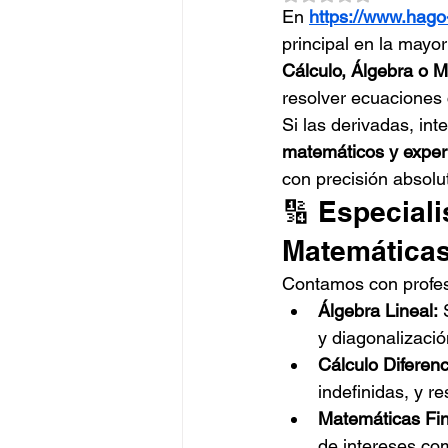
En 
https://www.hago
principal en la mayo
Cálculo, Álgebra o 
resolver ecuaciones 
Si las derivadas, int
matemáticos y exper
con precisión absolu
🔢 Especiali
Matemática
Contamos con profesi
Álgebra Lineal:
 
y diagonalizació
Cálculo Diferenci
indefinidas, y r
Matemáticas Fin
de intereses co