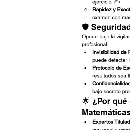
ejercicio. ✍️
Rapidez y Exact
examen con mar
🛡️ Segurida
Operar bajo la vigil
profesional:
Invisibilidad de
puede detectar l
Protocolo de Esc
resultados sea f
Confidencialida
bajo secreto prof
🌟 ¿Por qué 
Matemática
Expertos Titulad
con amplia expe