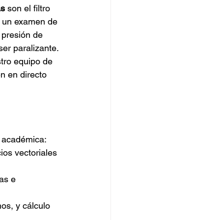
as
 son el filtro 
 a un examen de 
a presión de 
er paralizante.
stro equipo de 
n en directo 
d académica:
os vectoriales 
as e 
os, y cálculo 