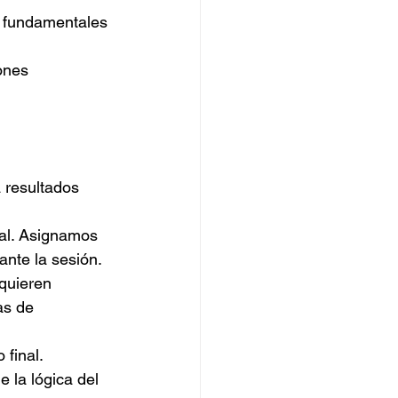
s fundamentales 
ones 
 resultados 
ial. Asignamos 
nte la sesión.
quieren 
as de 
final. 
 la lógica del 