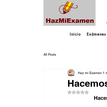
Inicio
Exámenes
All Posts
Haz mi Examen
1 
Hacemos
Obtuvo NaN de 5 es
Hace