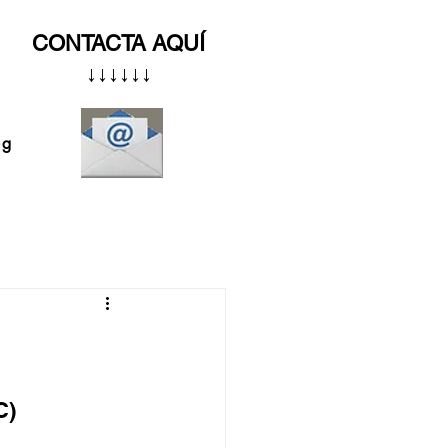
CONTACTA AQUÍ
↓↓↓↓↓↓
og
C)