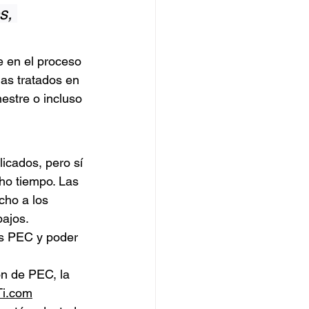
s, 
e en el proceso 
as tratados en 
estre o incluso 
icados, pero sí 
ho tiempo. Las 
cho a los 
bajos.
us PEC y poder 
n de PEC, la 
Ti.com