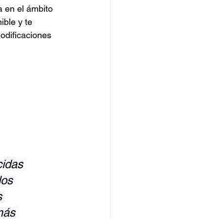
 en el ámbito 
ble y te 
odificaciones 
idas 
los 
s 
más 