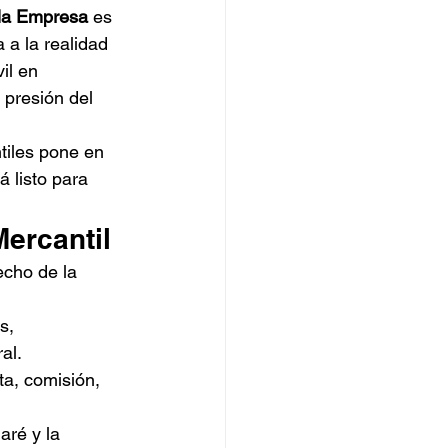
la Empresa
 es 
 a la realidad 
il en 
 presión del 
tiles pone en 
á listo para 
Mercantil
cho de la 
s, 
al.
a, comisión, 
aré y la 