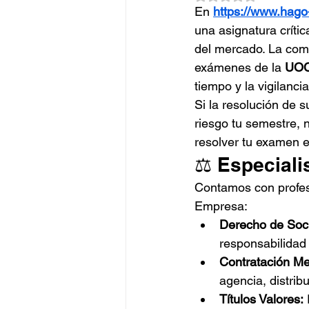
En 
https://www.hago
una asignatura crític
del mercado. La compl
exámenes de la 
UOC
tiempo y la vigilanci
Si la resolución de 
riesgo tu semestre, 
resolver tu examen e
⚖️ Especiali
Contamos con profes
Empresa:
Derecho de Soc
responsabilidad 
Contratación Mer
agencia, distrib
Títulos Valores:
 