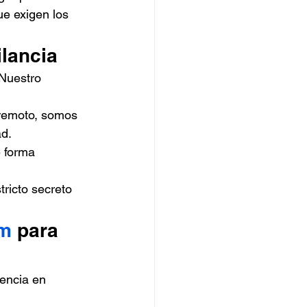
e exigen los 
ilancia
Nuestro 
 remoto, somos 
ad.
 forma 
ricto secreto 
om
 para 
iencia en 