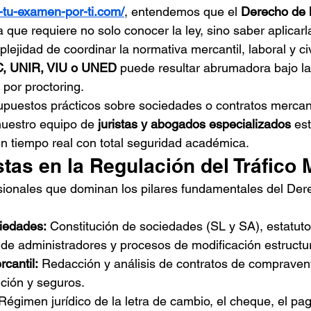
-tu-examen-por-ti.com/
, entendemos que el 
Derecho de 
a que requiere no solo conocer la ley, sino saber aplicarla
ejidad de coordinar la normativa mercantil, laboral y civ
, UNIR, VIU o UNED
 puede resultar abrumadora bajo la
a por proctoring.
supuestos prácticos sobre sociedades o contratos mercan
nuestro equipo de 
juristas y abogados especializados
 est
n tiempo real con total seguridad académica.
stas en la Regulación del Tráfico 
ionales que dominan los pilares fundamentales del Dere
iedades:
 Constitución de sociedades (SL y SA), estatuto
de administradores y procesos de modificación estructur
cantil:
 Redacción y análisis de contratos de compravent
ución y seguros.
Régimen jurídico de la letra de cambio, el cheque, el pag