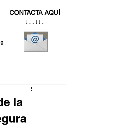
CONTACTA AQUÍ
↓↓↓↓↓↓
og
e la
egura