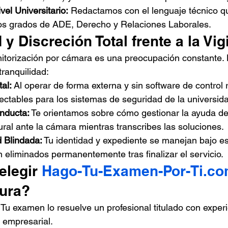
vel Universitario:
 Redactamos con el lenguaje técnico qu
los grados de ADE, Derecho y Relaciones Laborales.
 y Discreción Total frente a la Vig
torización por cámara es una preocupación constante. 
tranquilidad:
tal:
 Al operar de forma externa y sin software de control
ectables para los sistemas de seguridad de la universid
nducta:
 Te orientamos sobre cómo gestionar la ayuda de
ral ante la cámara mientras transcribes las soluciones.
d Blindada:
 Tu identidad y expediente se manejan bajo est
n eliminados permanentemente tras finalizar el servicio.
elegir 
Hago-Tu-Examen-Por-Ti.c
tura?
 Tu examen lo resuelve un profesional titulado con exper
a empresarial.