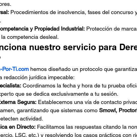
ores.
sal:
 Procedimientos de insolvencia, fases del concurso 
.
ompetencia y Propiedad Industrial:
 Protección de marca
 la competencia desleal.
ciona nuestro servicio para Der
?
-Por-Ti.com
 hemos diseñado un protocolo que garantiza
 redacción jurídica impecable:
cialista:
 Coordinamos la fecha y hora de tu prueba ofic
perto que se dedica exclusivamente a tu sesión.
xterna Segura:
 Establecemos una vía de contacto privad
xamen, garantizando que sistemas como 
Smowl, Proctori
detecten actividad.
ica en Directo:
 Facilitamos las respuestas citando la nor
cio, LSC, etc.) y resolviendo los casos prácticos con ri