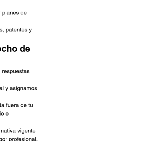
y planes de 
s, patentes y 
echo de 
 respuestas 
ial y asignamos 
a fuera de tu 
o o 
mativa vigente 
gor profesional.