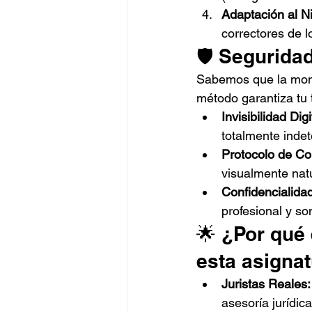
Adaptación al Ni
correctores de 
🛡️ Seguridad
Sabemos que la moni
método garantiza tu 
Invisibilidad Digi
totalmente indet
Protocolo de Co
visualmente natu
Confidencialida
profesional y so
🌟 ¿Por qué 
esta asigna
Juristas Reales:
asesoría jurídic