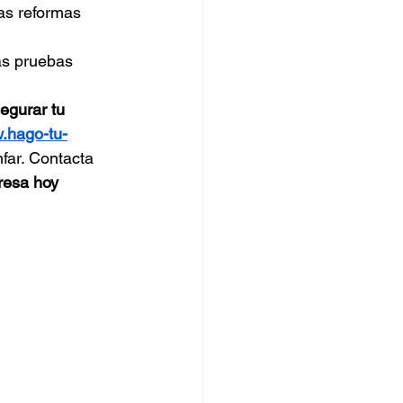
as reformas 
as pruebas 
gurar tu 
w.hago-tu-
far. Contacta 
resa hoy 