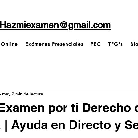
Hazmiexamen@gmail.com
 Online
Exámenes Presenciales
PEC
TFG's
Bl
6 may
2 min de lectura
Examen por ti Derecho d
| Ayuda en Directo y S
trellas.