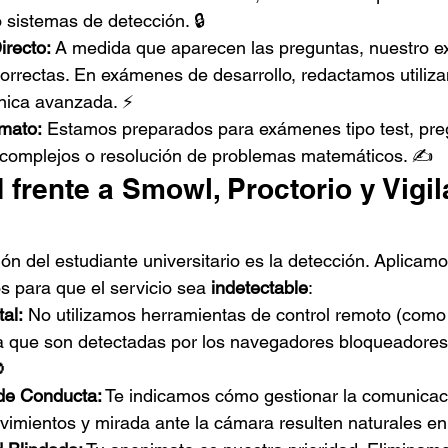
 sistemas de detección. 🔒
irecto:
 A medida que aparecen las preguntas, nuestro ex
correctas. En exámenes de desarrollo, redactamos utiliz
cnica avanzada. ⚡
rmato:
 Estamos preparados para exámenes tipo test, preg
 complejos o resolución de problemas matemáticos. ✍️
d frente a Smowl, Proctorio y Vigil
n del estudiante universitario es la detección. Aplicamo
s para que el servicio sea 
indetectable
:
tal:
 No utilizamos herramientas de control remoto (com
 que son detectadas por los navegadores bloqueadore

de Conducta:
 Te indicamos cómo gestionar la comunicac
vimientos y mirada ante la cámara resulten naturales e