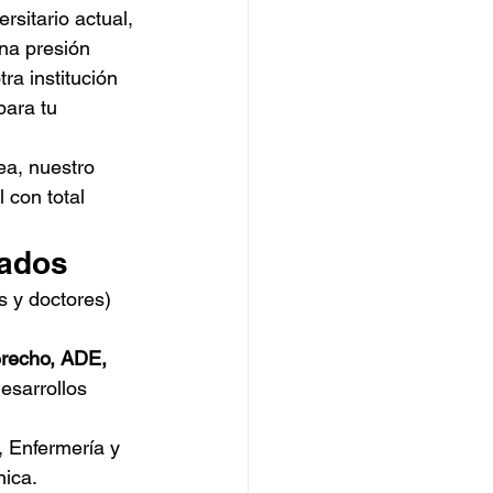
sitario actual, 
na presión 
tra institución 
para tu 
ea, nuestro 
 con total 
rados
 y doctores) 
recho, ADE, 
esarrollos 
, Enfermería y 
nica.