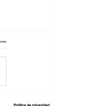
iones
 hacer un plan de
dio universitario y
vechar mejor tu tiempo
Política de privacidad