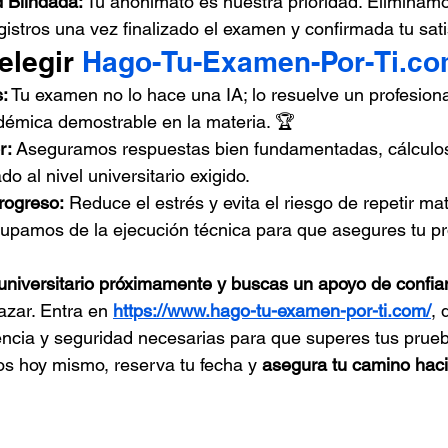
d Blindada:
 Tu anonimato es nuestra prioridad. Eliminamo
gistros una vez finalizado el examen y confirmada tu satis
elegir 
Hago-Tu-Examen-Por-Ti.c
:
 Tu examen no lo hace una IA; lo resuelve un profesional
démica demostrable en la materia. 🏆
r:
 Aseguramos respuestas bien fundamentadas, cálculos
o al nivel universitario exigido.
rogreso:
 Reduce el estrés y evita el riesgo de repetir mat
upamos de la ejecución técnica para que asegures tu pr
niversitario próximamente y buscas un apoyo de confi
 azar. Entra en 
https://www.hago-tu-examen-por-ti.com/
, 
ncia y seguridad necesarias para que superes tus prueba
s hoy mismo, reserva tu fecha y 
asegura tu camino haci