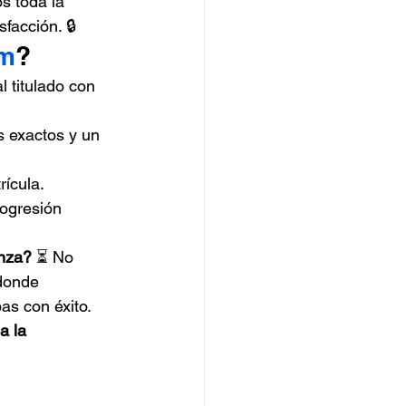
s toda la 
facción. 🔒
om
?
 titulado con 
 exactos y un 
rícula. 
ogresión 
anza?
 ⏳ No 
donde 
s con éxito. 
a la 