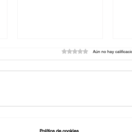
Obtuvo 0 de 5 estrellas.
Aún no hay calificac
10 errores al preparar un
Cómo
examen universitario que
estu
pueden hacerte suspender
apro
Política de cookies