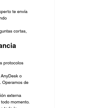
perto te envía 
ando 
untas cortas, 
ancia 
s protocolos 
o AnyDesk o 
s. Operamos de 
ión externa 
n todo momento.