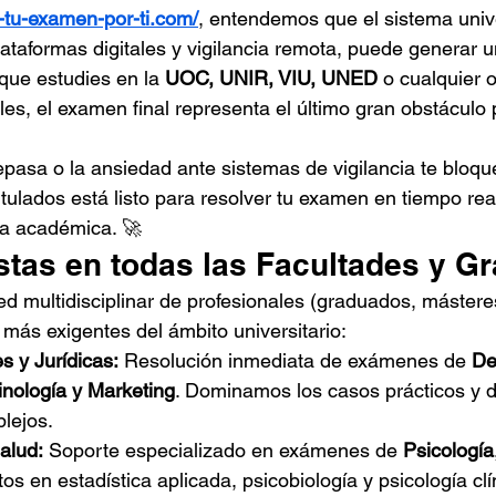
-tu-examen-por-ti.com/
, entendemos que el sistema univer
ataformas digitales y vigilancia remota, puede generar u
que estudies en la 
UOC, UNIR, VIU, UNED
 o cualquier o
es, el examen final representa el último gran obstáculo 
repasa o la ansiedad ante sistemas de vigilancia te bloqu
tulados está listo para resolver tu examen en tiempo real
ia académica. 🚀
stas en todas las Facultades y G
 multidisciplinar de profesionales (graduados, másteres
 más exigentes del ámbito universitario:
s y Jurídicas:
 Resolución inmediata de exámenes de 
De
nología y Marketing
. Dominamos los casos prácticos y d
lejos.
alud:
 Soporte especializado en exámenes de 
Psicología
tos en estadística aplicada, psicobiología y psicología clí