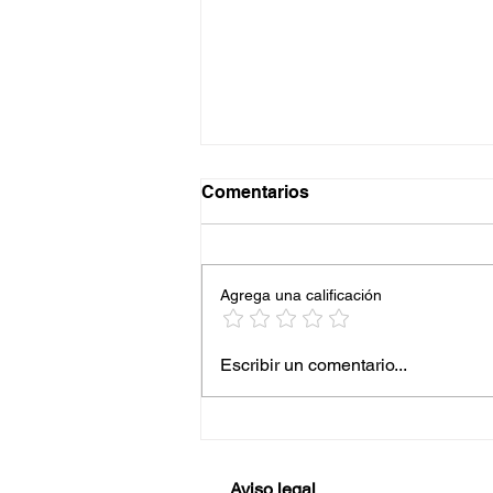
Comentarios
Agrega una calificación
Cómo preparar un examen
Escribir un comentario...
tipo test universitario y
aumentar tus posibilidades
de aprobar
Aviso legal