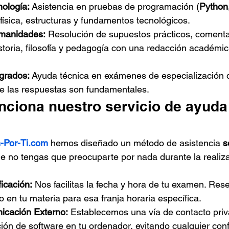
nología:
 Asistencia en pruebas de programación (
Python
, física, estructuras y fundamentos tecnológicos.
manidades:
 Resolución de supuestos prácticos, comentar
toria, filosofía y pedagogía con una redacción académica
grados:
 Ayuda técnica en exámenes de especialización d
de las respuestas son fundamentales.
ciona nuestro servicio de ayuda
-Por-Ti.com
 hemos diseñado un método de asistencia 
s
e no tengas que preocuparte por nada durante la realiza
icación:
 Nos facilitas la fecha y hora de tu examen. Re
o en tu materia para esa franja horaria específica.
icación Externo:
 Establecemos una vía de contacto pri
ción de software en tu ordenador, evitando cualquier confl