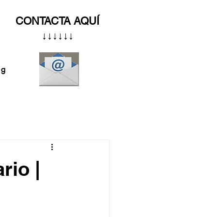
CONTACTA AQUÍ
↓↓↓↓↓↓
og
rio |