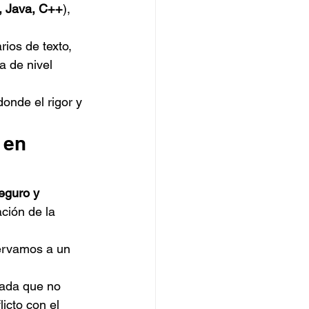
, Java, C++
), 
ios de texto, 
 de nivel 
onde el rigor y 
 en 
eguro y 
ción de la 
servamos a un 
vada que no 
icto con el 