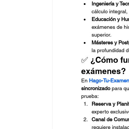
Ingeniería y Tec
cálculo integral
Educación y Hu
exámenes de his
superior.
Másteres y Post
la profundidad 
✅ ¿Cómo fun
exámenes?
En 
Hago-Tu-Examen
sincronizado
 para qu
prueba:
Reserva y Planif
experto exclusiv
Canal de Comun
requiere instala